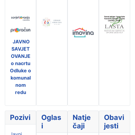
JAVNO
SAVJET
OVANJE
o nacrtu
Odluke o
komunal
nom
redu
Pozivi
Oglas
Natje
Obavi
i
čaji
jesti
Javni