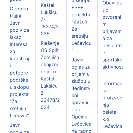
u sklopu
Obavijes
Kaštel
ESF+
Otvoren
t o
Lukšiću
projekta
trajni
otvoreni
Z-
-Zaželi „
Javni
m
18274/2
Za
poziv za
prijavam
025
sretniju
iskaz
a za
Rješenje
Lećevicu
interesa
besplatn
OS Split
“
za
e
Zemljišn
korištenj
Javni
sportske
oknjižni
e
oglas za
aktivnost
odjel u
potpore i
prijam u
i
Kaštel
podrške
službu u
Informac
Lukšiću
u sklopu
Jedinstv
ija-
Z-
projekta
eni
proizvod
22478/2
"Za
upravni
nja
024
sretniju
odjel
peleta
Lećevic"
Općine
k.o.
Lećevica
Javni
Lećevica
na radno
poziv za