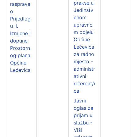
prakse u
rasprava
Jedinstv
o
enom
Prijedlog
upravno
u II.
m odjelu
Izmjene i
Općine
dopune
Lećevica
Prostorn
za radno
og plana
mjesto -
Općine
administr
Lećevica
ativni
referent/i
ca
Javni
oglas za
prijam u
službu -
Viši