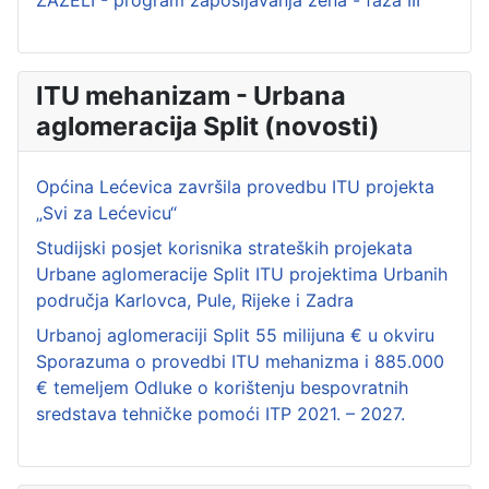
ZAŽELI - program zapošljavanja žena - faza III
ITU mehanizam - Urbana
aglomeracija Split (novosti)
Općina Lećevica završila provedbu ITU projekta
„Svi za Lećevicu“
Studijski posjet korisnika strateških projekata
Urbane aglomeracije Split ITU projektima Urbanih
područja Karlovca, Pule, Rijeke i Zadra
Urbanoj aglomeraciji Split 55 milijuna € u okviru
Sporazuma o provedbi ITU mehanizma i 885.000
€ temeljem Odluke o korištenju bespovratnih
sredstava tehničke pomoći ITP 2021. – 2027.