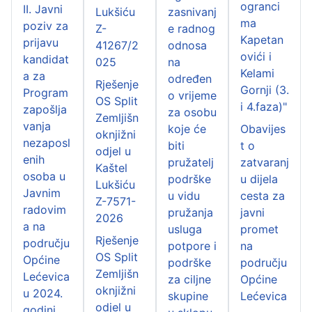
ogranci
II. Javni
Lukšiću
zasnivanj
ma
poziv za
Z-
e radnog
Kapetan
prijavu
41267/2
odnosa
ovići i
kandidat
025
na
Kelami
a za
određen
Rješenje
Gornji (3.
Program
o vrijeme
OS Split
i 4.faza)"
zapošlja
za osobu
Zemljišn
vanja
koje će
Obavijes
oknjižni
nezaposl
biti
t o
odjel u
enih
pružatelj
zatvaranj
Kaštel
osoba u
podrške
u dijela
Lukšiću
Javnim
u vidu
cesta za
Z-7571-
radovim
pružanja
javni
2026
a na
usluga
promet
Rješenje
području
potpore i
na
OS Split
Općine
podrške
području
Zemljišn
Lećevica
za ciljne
Općine
oknjižni
u 2024.
skupine
Lećevica
odjel u
godini