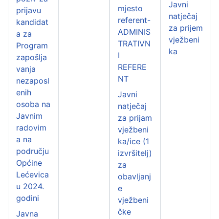
Javni
mjesto
prijavu
natječaj
referent-
kandidat
za prijem
ADMINIS
a za
vježbeni
TRATIVN
Program
ka
I
zapošlja
REFERE
vanja
NT
nezaposl
enih
Javni
osoba na
natječaj
Javnim
za prijam
radovim
vježbeni
a na
ka/ice (1
području
izvršitelj)
Općine
za
Lećevica
obavljanj
u 2024.
e
godini
vježbeni
čke
Javna