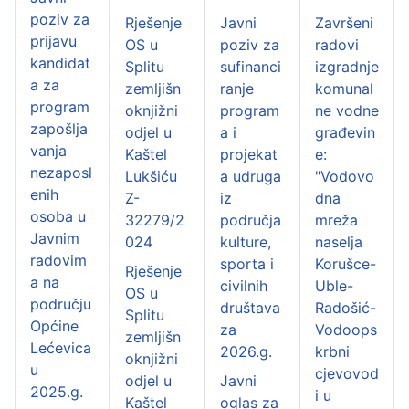
poziv za
Rješenje
Javni
Završeni
prijavu
OS u
poziv za
radovi
kandidat
Splitu
sufinanci
izgradnje
a za
zemljišn
ranje
komunal
program
oknjižni
program
ne vodne
zapošlja
odjel u
a i
građevin
vanja
Kaštel
projekat
e:
nezaposl
Lukšiću
a udruga
"Vodovo
enih
Z-
iz
dna
osoba u
32279/2
područja
mreža
Javnim
024
kulture,
naselja
radovim
sporta i
Korušce-
Rješenje
a na
civilnih
Uble-
OS u
području
društava
Radošić-
Splitu
Općine
za
Vodoops
zemljišn
Lećevica
2026.g.
krbni
oknjižni
u
cjevovod
odjel u
Javni
2025.g.
i u
Kaštel
oglas za