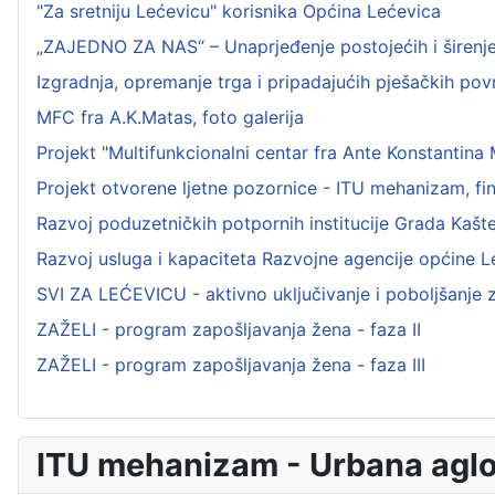
"Za sretniju Lećevicu" korisnika Općina Lećevica
„ZAJEDNO ZA NAS“ – Unaprjeđenje postojećih i širenje 
Izgradnja, opremanje trga i pripadajućih pješačkih pov
MFC fra A.K.Matas, foto galerija
Projekt "Multifunkcionalni centar fra Ante Konstantina
Projekt otvorene ljetne pozornice - ITU mehanizam, f
Razvoj poduzetničkih potpornih institucije Grada Kaštel
Razvoj usluga i kapaciteta Razvojne agencije općine 
SVI ZA LEĆEVICU - aktivno uključivanje i poboljšanje z
ZAŽELI - program zapošljavanja žena - faza II
ZAŽELI - program zapošljavanja žena - faza III
ITU mehanizam - Urbana aglom