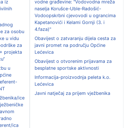
a iz
vodne građevine: "Vodovodna mreža
vilnih
naselja Korušce-Uble-Radošić-
Vodoopskrbni cjevovodi u ograncima
Kapetanovići i Kelami Gornji (3. i
radnog
4.faza)"
me za osobu
ke u vidu
Obavijest o zatvaranju dijela cesta za
podrške za
javni promet na području Općine
F+ projekta
Lećevica
cu“
Obavijest o otvorenim prijavama za
žbu u
besplatne sportske aktivnosti
Općine
Informacija-proizvodnja peleta k.o.
eferent-
Lećevica
NT
Javni natječaj za prijem vježbenika
ežbenika/ice
 vježbeničke
ravnom
 radno
erent/ica