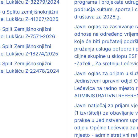
štel Lukšiću Z-32279/2024
programa i projekata udrug
područja kulture, sporta i ci
 u Splitu zemljišnoknjižni
društava za 2026.g.
štel Lukšiću Z-41267/2025
Javni oglas za zasnivanje 
 Split Zemljišnoknjižni
odnosa na određeno vrije
tel Lukšiću Z-7571-2026
koje će biti pružatelj podrš
 Split Zemljišnoknjižni
pružanja usluga potpore i 
tel Lukšiću Z-18274/2025
ciljne skupine u sklopu ES
 Split Zemljišnoknjižni
-Zaželi „ Za sretniju Lećevi
štel Lukšiću Z-22478/2024
Javni oglas za prijam u slu
Jedinstveni upravni odjel 
Lećevica na radno mjesto r
ADMINISTRATIVNI REFERE
Javni natječaj za prijam vj
(1 izvršitelj) za obavljanje
prakse u Jedinstvenom up
odjelu Općine Lećevica za
mjesto - administrativni ref