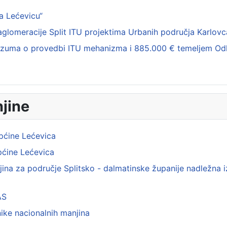
a Lećevicu“
aglomeracije Split ITU projektima Urbanih područja Karlovca
orazuma o provedbi ITU mehanizma i 885.000 € temeljem Odl
njine
pćine Lećevica
pćine Lećevica
jina za područje Splitsko - dalmatinske županije nadležna 
AS
nike nacionalnih manjina