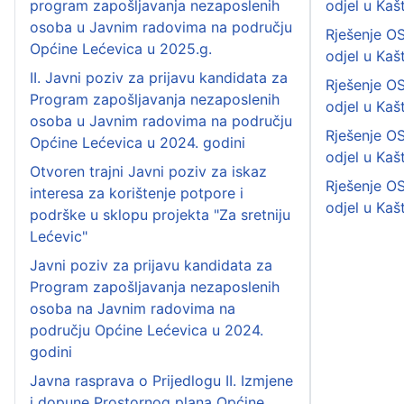
program zapošljavanja nezaposlenih
odjel u Ka
osoba u Javnim radovima na području
Rješenje OS
Općine Lećevica u 2025.g.
odjel u Ka
II. Javni poziv za prijavu kandidata za
Rješenje OS
Program zapošljavanja nezaposlenih
odjel u Kaš
osoba u Javnim radovima na području
Rješenje OS
Općine Lećevica u 2024. godini
odjel u Kaš
Otvoren trajni Javni poziv za iskaz
Rješenje OS
interesa za korištenje potpore i
odjel u Ka
podrške u sklopu projekta "Za sretniju
Lećevic"
Javni poziv za prijavu kandidata za
Program zapošljavanja nezaposlenih
osoba na Javnim radovima na
području Općine Lećevica u 2024.
godini
Javna rasprava o Prijedlogu II. Izmjene
i dopune Prostornog plana Općine