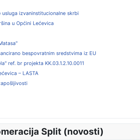
usluga izvaninstitucionalne skrbi
ršina u Općini Lećevica
 Matasa"
inancirano bespovratnim sredstvima iz EU
a" ref. br projekta KK.03.1.2.10.0011
Lećevica – LASTA
apošljivosti
eracija Split (novosti)