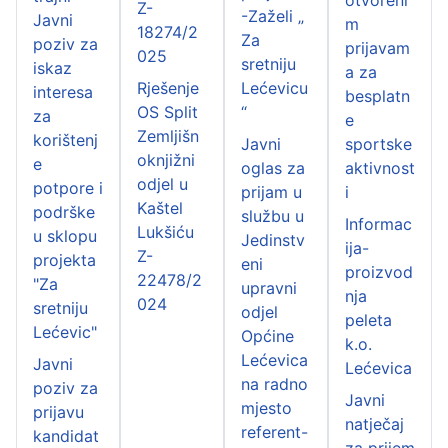
Z-
-Zaželi „
Javni
m
18274/2
Za
poziv za
prijavam
025
sretniju
iskaz
a za
Rješenje
Lećevicu
interesa
besplatn
OS Split
“
za
e
Zemljišn
korištenj
Javni
sportske
oknjižni
e
oglas za
aktivnost
odjel u
potpore i
prijam u
i
Kaštel
podrške
službu u
Informac
Lukšiću
u sklopu
Jedinstv
ija-
Z-
projekta
eni
proizvod
22478/2
"Za
upravni
nja
024
sretniju
odjel
peleta
Lećevic"
Općine
k.o.
Lećevica
Javni
Lećevica
na radno
poziv za
Javni
mjesto
prijavu
natječaj
referent-
kandidat
za prijem