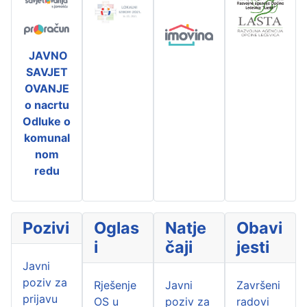
JAVNO
SAVJET
OVANJE
o nacrtu
Odluke o
komunal
nom
redu
Pozivi
Oglas
Natje
Obavi
i
čaji
jesti
Javni
poziv za
Rješenje
Javni
Završeni
prijavu
OS u
poziv za
radovi