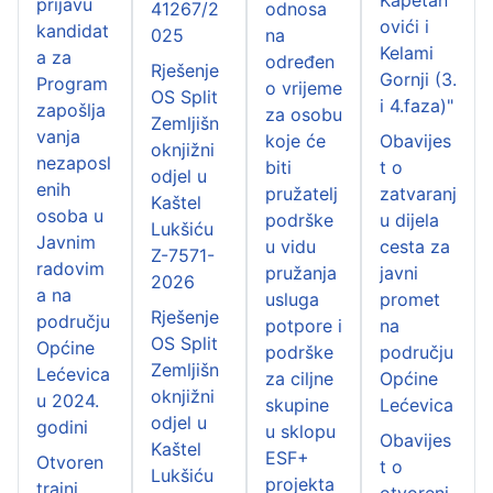
prijavu
41267/2
odnosa
ovići i
kandidat
025
na
Kelami
a za
određen
Rješenje
Gornji (3.
Program
o vrijeme
OS Split
i 4.faza)"
zapošlja
za osobu
Zemljišn
vanja
koje će
Obavijes
oknjižni
nezaposl
biti
t o
odjel u
enih
pružatelj
zatvaranj
Kaštel
osoba u
podrške
u dijela
Lukšiću
Javnim
u vidu
cesta za
Z-7571-
radovim
pružanja
javni
2026
a na
usluga
promet
Rješenje
području
potpore i
na
OS Split
Općine
podrške
području
Zemljišn
Lećevica
za ciljne
Općine
oknjižni
u 2024.
skupine
Lećevica
odjel u
godini
u sklopu
Obavijes
Kaštel
ESF+
Otvoren
t o
Lukšiću
projekta
trajni
otvoreni