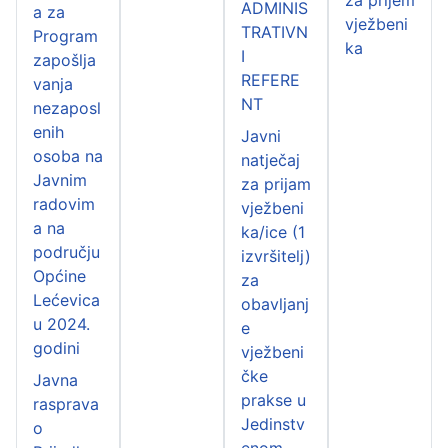
ADMINIS
a za
vježbeni
TRATIVN
Program
ka
I
zapošlja
REFERE
vanja
NT
nezaposl
enih
Javni
osoba na
natječaj
Javnim
za prijam
radovim
vježbeni
a na
ka/ice (1
području
izvršitelj)
Općine
za
Lećevica
obavljanj
u 2024.
e
godini
vježbeni
čke
Javna
prakse u
rasprava
Jedinstv
o
enom