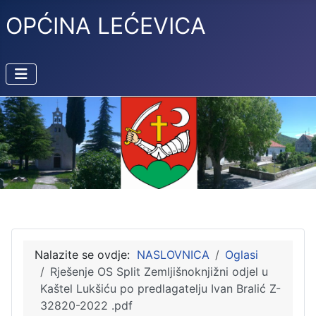
OPĆINA LEĆEVICA
Nalazite se ovdje:
NASLOVNICA
Oglasi
Rješenje OS Split Zemljišnoknjižni odjel u
Kaštel Lukšiću po predlagatelju Ivan Bralić Z-
32820-2022 .pdf