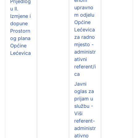
Prijedlog
upravno
u II.
m odjelu
Izmjene i
Općine
dopune
Lećevica
Prostorn
za radno
og plana
mjesto -
Općine
administr
Lećevica
ativni
referent/i
ca
Javni
oglas za
prijam u
službu -
Viši
referent-
administr
ativno