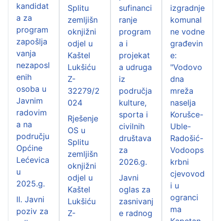
kandidat
Splitu
sufinanci
izgradnje
a za
zemljišn
ranje
komunal
program
oknjižni
program
ne vodne
zapošlja
odjel u
a i
građevin
vanja
Kaštel
projekat
e:
nezaposl
Lukšiću
a udruga
"Vodovo
enih
Z-
iz
dna
osoba u
32279/2
područja
mreža
Javnim
024
kulture,
naselja
radovim
sporta i
Korušce-
Rješenje
a na
civilnih
Uble-
OS u
području
društava
Radošić-
Splitu
Općine
za
Vodoops
zemljišn
Lećevica
2026.g.
krbni
oknjižni
u
cjevovod
odjel u
Javni
2025.g.
i u
Kaštel
oglas za
ogranci
II. Javni
Lukšiću
zasnivanj
ma
poziv za
Z-
e radnog
Kapetan