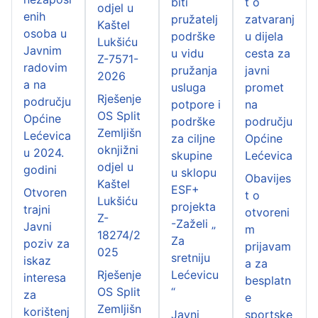
biti
t o
odjel u
enih
pružatelj
zatvaranj
Kaštel
osoba u
podrške
u dijela
Lukšiću
Javnim
u vidu
cesta za
Z-7571-
radovim
pružanja
javni
2026
a na
usluga
promet
Rješenje
području
potpore i
na
OS Split
Općine
podrške
području
Zemljišn
Lećevica
za ciljne
Općine
oknjižni
u 2024.
skupine
Lećevica
odjel u
godini
u sklopu
Obavijes
Kaštel
ESF+
Otvoren
t o
Lukšiću
projekta
trajni
otvoreni
Z-
-Zaželi „
Javni
m
18274/2
Za
poziv za
prijavam
025
sretniju
iskaz
a za
Rješenje
Lećevicu
interesa
besplatn
OS Split
“
za
e
Zemljišn
korištenj
Javni
sportske