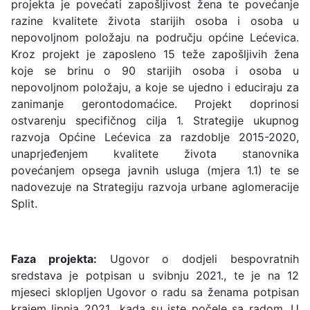
projekta je povećati zapošljivost žena te povećanje
razine kvalitete života starijih osoba i osoba u
nepovoljnom položaju na području općine Lećevica.
Kroz projekt je zaposleno 15 teže zapošljivih žena
koje se brinu o 90 starijih osoba i osoba u
nepovoljnom položaju, a koje se ujedno i educiraju za
zanimanje gerontodomaćice. Projekt doprinosi
ostvarenju specifičnog cilja 1. Strategije ukupnog
razvoja Općine Lećevica za razdoblje 2015-2020,
unaprjeđenjem kvalitete života stanovnika
povećanjem opsega javnih usluga (mjera 1.1) te se
nadovezuje na Strategiju razvoja urbane aglomeracije
Split.
Faza projekta:
Ugovor o dodjeli bespovratnih
sredstava je potpisan u svibnju 2021., te je na 12
mjeseci sklopljen Ugovor o radu sa ženama potpisan
krajem lipnja 2021., kada su iste počele sa radom. U