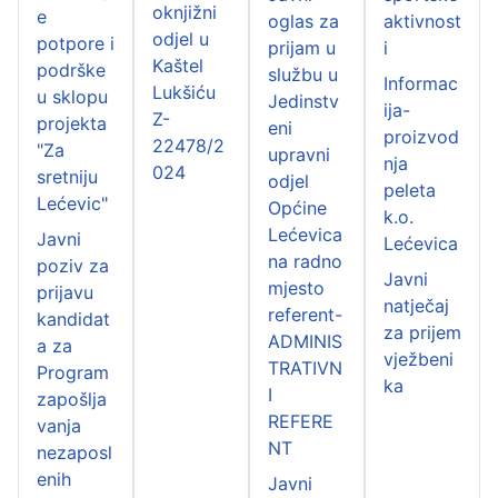
oknjižni
e
oglas za
aktivnost
odjel u
potpore i
prijam u
i
Kaštel
podrške
službu u
Informac
Lukšiću
u sklopu
Jedinstv
ija-
Z-
projekta
eni
proizvod
22478/2
"Za
upravni
nja
024
sretniju
odjel
peleta
Lećevic"
Općine
k.o.
Lećevica
Javni
Lećevica
na radno
poziv za
Javni
mjesto
prijavu
natječaj
referent-
kandidat
za prijem
ADMINIS
a za
vježbeni
TRATIVN
Program
ka
I
zapošlja
REFERE
vanja
NT
nezaposl
enih
Javni