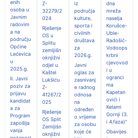
enih
Z-
iz
dna
osoba u
32279/2
područja
mreža
Javnim
024
kulture,
naselja
radovim
sporta i
Korušce-
Rješenje
a na
civilnih
Uble-
OS u
području
društava
Radošić-
Splitu
Općine
za
Vodoops
zemljišn
Lećevica
2026.g.
krbni
oknjižni
u
cjevovod
odjel u
Javni
2025.g.
i u
Kaštel
oglas za
ogranci
II. Javni
Lukšiću
zasnivanj
ma
poziv za
Z-
e radnog
Kapetan
prijavu
41267/2
odnosa
ovići i
kandidat
025
na
Kelami
a za
određen
Rješenje
Gornji (3.
Program
o vrijeme
OS Split
i 4.faza)"
zapošlja
za osobu
Zemljišn
vanja
koje će
Obavijes
oknjižni
nezaposl