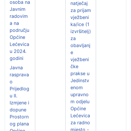
osoba na
natječaj
Javnim
za prijam
radovim
vježbeni
a na
ka/ice (1
području
izvršitelj)
Općine
za
Lećevica
obavljanj
u 2024.
e
godini
vježbeni
čke
Javna
prakse u
rasprava
Jedinstv
o
enom
Prijedlog
upravno
u II.
m odjelu
Izmjene i
Općine
dopune
Lećevica
Prostorn
za radno
og plana
mjesto -
Općine