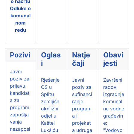
o nacrtu
Odluke o
komunal
nom
redu
Pozivi
Oglas
Natje
Obavi
i
čaji
jesti
Javni
poziv za
Rješenje
Javni
Završeni
prijavu
OS u
poziv za
radovi
kandidat
Splitu
sufinanci
izgradnje
a za
zemljišn
ranje
komunal
program
oknjižni
program
ne vodne
zapošlja
odjel u
a i
građevin
vanja
Kaštel
projekat
e:
nezaposl
Lukšiću
a udruga
"Vodovo