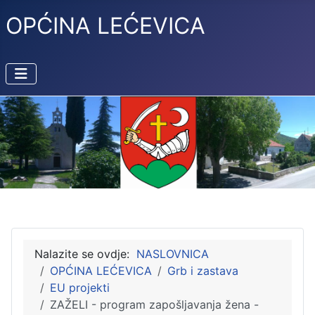
OPĆINA LEĆEVICA
Nalazite se ovdje:
NASLOVNICA
OPĆINA LEĆEVICA
Grb i zastava
EU projekti
ZAŽELI - program zapošljavanja žena -