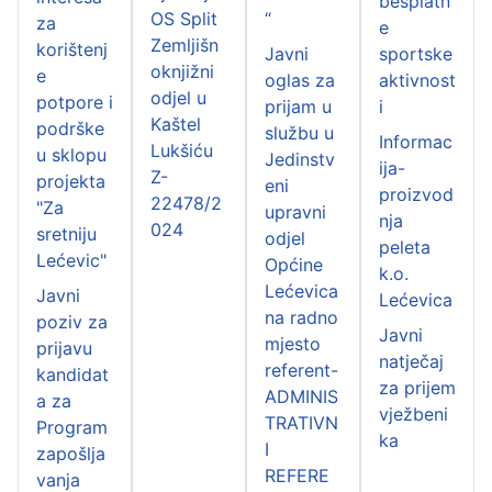
besplatn
OS Split
“
za
e
Zemljišn
korištenj
Javni
sportske
oknjižni
e
oglas za
aktivnost
odjel u
potpore i
prijam u
i
Kaštel
podrške
službu u
Informac
Lukšiću
u sklopu
Jedinstv
ija-
Z-
projekta
eni
proizvod
22478/2
"Za
upravni
nja
024
sretniju
odjel
peleta
Lećevic"
Općine
k.o.
Lećevica
Javni
Lećevica
na radno
poziv za
Javni
mjesto
prijavu
natječaj
referent-
kandidat
za prijem
ADMINIS
a za
vježbeni
TRATIVN
Program
ka
I
zapošlja
REFERE
vanja