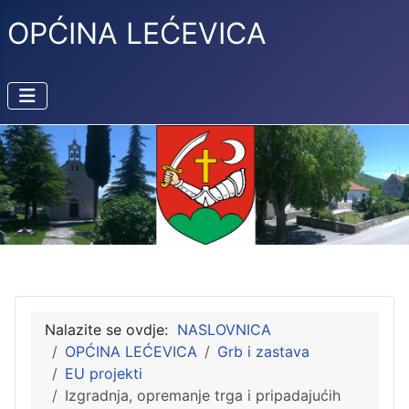
OPĆINA LEĆEVICA
Nalazite se ovdje:
NASLOVNICA
OPĆINA LEĆEVICA
Grb i zastava
EU projekti
Izgradnja, opremanje trga i pripadajućih