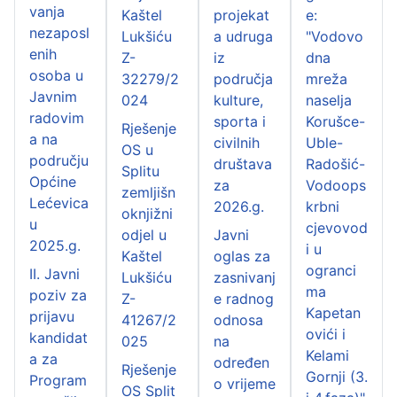
vanja
Kaštel
projekat
e:
nezaposl
Lukšiću
a udruga
"Vodovo
enih
Z-
iz
dna
osoba u
32279/2
područja
mreža
Javnim
024
kulture,
naselja
radovim
sporta i
Korušce-
Rješenje
a na
civilnih
Uble-
OS u
području
društava
Radošić-
Splitu
Općine
za
Vodoops
zemljišn
Lećevica
2026.g.
krbni
oknjižni
u
cjevovod
odjel u
Javni
2025.g.
i u
Kaštel
oglas za
ogranci
II. Javni
Lukšiću
zasnivanj
ma
poziv za
Z-
e radnog
Kapetan
prijavu
41267/2
odnosa
ovići i
kandidat
025
na
Kelami
a za
određen
Rješenje
Gornji (3.
Program
o vrijeme
OS Split