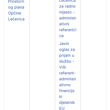
Lećevica
Prostorn
za radno
og plana
mjesto -
Općine
administr
Lećevica
ativni
referent/i
ca
Javni
oglas za
prijam u
službu -
Viši
referent-
administr
ativno
financijs
ki
djelatnik
EU