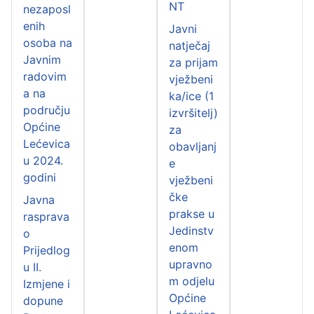
NT
nezaposl
enih
Javni
osoba na
natječaj
Javnim
za prijam
radovim
vježbeni
a na
ka/ice (1
području
izvršitelj)
Općine
za
Lećevica
obavljanj
u 2024.
e
godini
vježbeni
čke
Javna
prakse u
rasprava
Jedinstv
o
enom
Prijedlog
upravno
u II.
m odjelu
Izmjene i
Općine
dopune