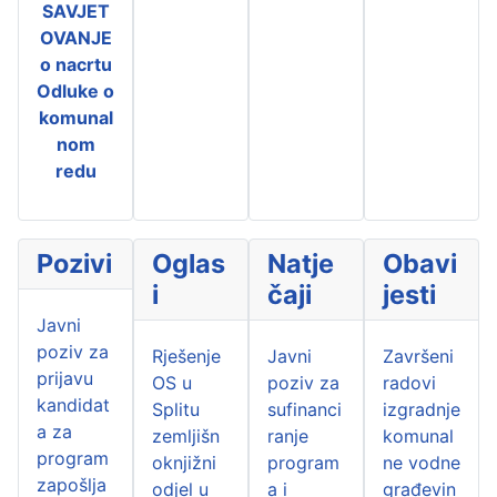
SAVJET
OVANJE
o nacrtu
Odluke o
komunal
nom
redu
Pozivi
Oglas
Natje
Obavi
i
čaji
jesti
Javni
poziv za
Rješenje
Javni
Završeni
prijavu
OS u
poziv za
radovi
kandidat
Splitu
sufinanci
izgradnje
a za
zemljišn
ranje
komunal
program
oknjižni
program
ne vodne
zapošlja
odjel u
a i
građevin