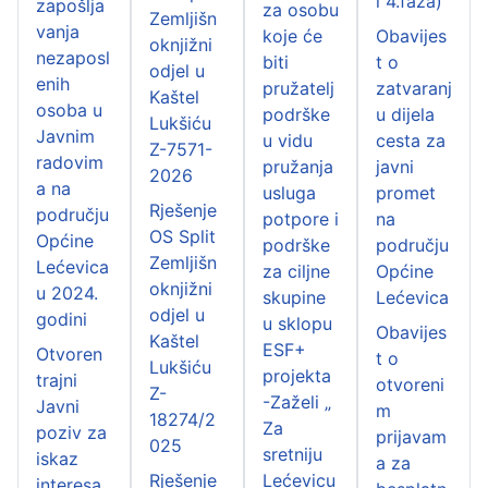
i 4.faza)"
zapošlja
za osobu
Zemljišn
vanja
koje će
Obavijes
oknjižni
nezaposl
biti
t o
odjel u
enih
pružatelj
zatvaranj
Kaštel
osoba u
podrške
u dijela
Lukšiću
Javnim
u vidu
cesta za
Z-7571-
radovim
pružanja
javni
2026
a na
usluga
promet
Rješenje
području
potpore i
na
OS Split
Općine
podrške
području
Zemljišn
Lećevica
za ciljne
Općine
oknjižni
u 2024.
skupine
Lećevica
odjel u
godini
u sklopu
Obavijes
Kaštel
ESF+
Otvoren
t o
Lukšiću
projekta
trajni
otvoreni
Z-
-Zaželi „
Javni
m
18274/2
Za
poziv za
prijavam
025
sretniju
iskaz
a za
Rješenje
Lećevicu
interesa