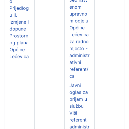
o
enom
Prijedlog
upravno
u II.
m odjelu
Izmjene i
Općine
dopune
Lećevica
Prostorn
za radno
og plana
mjesto -
Općine
administr
Lećevica
ativni
referent/i
ca
Javni
oglas za
prijam u
službu -
Viši
referent-
administr