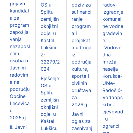
prijavu
OS u
poziv za
radovi
kandidat
Splitu
sufinanci
izgradnje
a za
zemljišn
ranje
komunal
program
oknjižni
program
ne vodne
zapošlja
odjel u
a i
građevin
vanja
Kaštel
projekat
e:
nezaposl
Lukšiću
a udruga
"Vodovo
enih
Z-
iz
dna
osoba u
32279/2
područja
mreža
Javnim
024
kulture,
naselja
radovim
sporta i
Korušce-
Rješenje
a na
civilnih
Uble-
OS u
području
društava
Radošić-
Splitu
Općine
za
Vodoops
zemljišn
Lećevica
2026.g.
krbni
oknjižni
u
cjevovod
odjel u
Javni
2025.g.
i u
Kaštel
oglas za
ogranci
II. Javni
Lukšiću
zasnivanj
ma