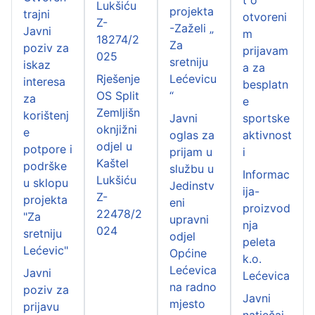
Lukšiću
projekta
trajni
otvoreni
Z-
-Zaželi „
Javni
m
18274/2
Za
poziv za
prijavam
025
sretniju
iskaz
a za
Rješenje
Lećevicu
interesa
besplatn
OS Split
“
za
e
Zemljišn
korištenj
Javni
sportske
oknjižni
e
oglas za
aktivnost
odjel u
potpore i
prijam u
i
Kaštel
podrške
službu u
Informac
Lukšiću
u sklopu
Jedinstv
ija-
Z-
projekta
eni
proizvod
22478/2
"Za
upravni
nja
024
sretniju
odjel
peleta
Lećevic"
Općine
k.o.
Lećevica
Javni
Lećevica
na radno
poziv za
Javni
mjesto
prijavu
natječaj