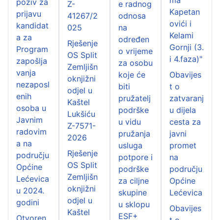
poziv za
Z-
e radnog
Kapetan
prijavu
41267/2
odnosa
ovići i
kandidat
025
na
Kelami
a za
određen
Rješenje
Gornji (3.
Program
o vrijeme
OS Split
i 4.faza)"
zapošlja
za osobu
Zemljišn
vanja
koje će
Obavijes
oknjižni
nezaposl
biti
t o
odjel u
enih
pružatelj
zatvaranj
Kaštel
osoba u
podrške
u dijela
Lukšiću
Javnim
u vidu
cesta za
Z-7571-
radovim
pružanja
javni
2026
a na
usluga
promet
Rješenje
području
potpore i
na
OS Split
Općine
podrške
području
Zemljišn
Lećevica
za ciljne
Općine
oknjižni
u 2024.
skupine
Lećevica
odjel u
godini
u sklopu
Obavijes
Kaštel
ESF+
Otvoren
t o