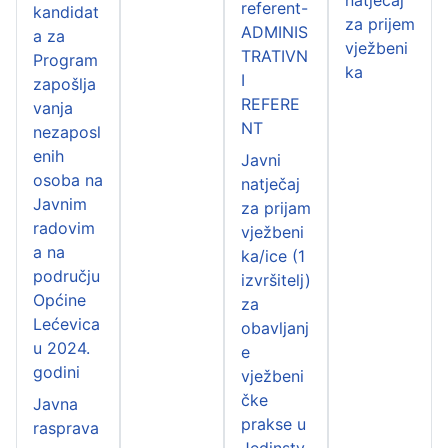
referent-
kandidat
za prijem
ADMINIS
a za
vježbeni
TRATIVN
Program
ka
I
zapošlja
REFERE
vanja
NT
nezaposl
enih
Javni
osoba na
natječaj
Javnim
za prijam
radovim
vježbeni
a na
ka/ice (1
području
izvršitelj)
Općine
za
Lećevica
obavljanj
u 2024.
e
godini
vježbeni
čke
Javna
prakse u
rasprava
Jedinstv