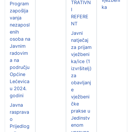
TRATIVN
Program
ka
I
zapošlja
REFERE
vanja
NT
nezaposl
enih
Javni
osoba na
natječaj
Javnim
za prijam
radovim
vježbeni
a na
ka/ice (1
području
izvršitelj)
Općine
za
Lećevica
obavljanj
u 2024.
e
godini
vježbeni
čke
Javna
prakse u
rasprava
Jedinstv
o
enom
Prijedlog
upravno