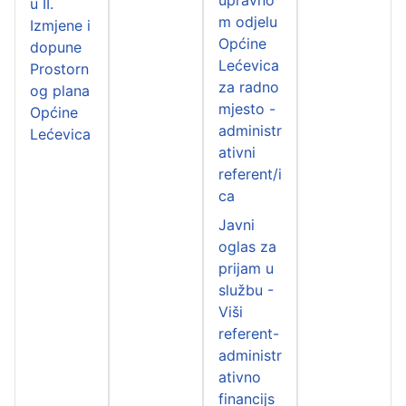
u II.
m odjelu
Izmjene i
Općine
dopune
Lećevica
Prostorn
za radno
og plana
mjesto -
Općine
administr
Lećevica
ativni
referent/i
ca
Javni
oglas za
prijam u
službu -
Viši
referent-
administr
ativno
financijs