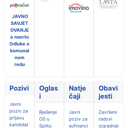
JAVNO
SAVJET
OVANJE
o nacrtu
Odluke o
komunal
nom
redu
Pozivi
Oglas
Natje
Obavi
i
čaji
jesti
Javni
poziv za
Rješenje
Javni
Završeni
prijavu
OS u
poziv za
radovi
kandidat
Splitu
sufinanci
izgradnje