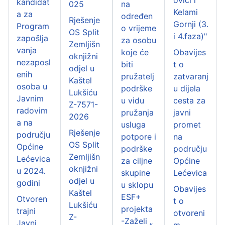
kandidat
025
na
Kelami
a za
određen
Rješenje
Gornji (3.
Program
o vrijeme
OS Split
i 4.faza)"
zapošlja
za osobu
Zemljišn
vanja
koje će
Obavijes
oknjižni
nezaposl
biti
t o
odjel u
enih
pružatelj
zatvaranj
Kaštel
osoba u
podrške
u dijela
Lukšiću
Javnim
u vidu
cesta za
Z-7571-
radovim
pružanja
javni
2026
a na
usluga
promet
Rješenje
području
potpore i
na
OS Split
Općine
podrške
području
Zemljišn
Lećevica
za ciljne
Općine
oknjižni
u 2024.
skupine
Lećevica
odjel u
godini
u sklopu
Obavijes
Kaštel
ESF+
Otvoren
t o
Lukšiću
projekta
trajni
otvoreni
Z-
-Zaželi „
Javni
m