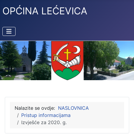
OPĆINA LEĆEVICA
Nalazite se ovdje:
NASLOVNICA
Pristup informacijama
Izvješće za 2020. g.