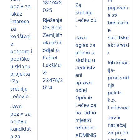
18274/2
Za
poziv za
prijavam
025
sretniju
iskaz
a za
Rješenje
Lećevicu
interesa
besplatn
OS Split
“
za
e
Zemljišn
korištenj
Javni
sportske
oknjižni
e
oglas za
aktivnost
odjel u
potpore i
prijam u
i
Kaštel
podrške
službu u
Informac
Lukšiću
u sklopu
Jedinstv
ija-
Z-
projekta
eni
proizvod
22478/2
"Za
upravni
nja
024
sretniju
odjel
peleta
Lećevic"
Općine
k.o.
Lećevica
Javni
Lećevica
na radno
poziv za
Javni
mjesto
prijavu
natječaj
referent-
kandidat
za prijem
ADMINIS
a za
vježbeni