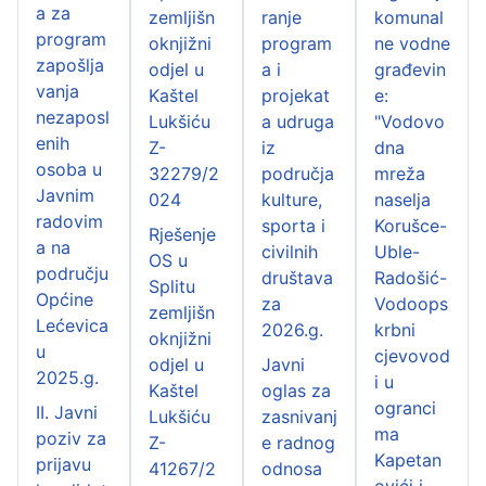
a za
zemljišn
ranje
komunal
program
oknjižni
program
ne vodne
zapošlja
odjel u
a i
građevin
vanja
Kaštel
projekat
e:
nezaposl
Lukšiću
a udruga
"Vodovo
enih
Z-
iz
dna
osoba u
32279/2
područja
mreža
Javnim
024
kulture,
naselja
radovim
sporta i
Korušce-
Rješenje
a na
civilnih
Uble-
OS u
području
društava
Radošić-
Splitu
Općine
za
Vodoops
zemljišn
Lećevica
2026.g.
krbni
oknjižni
u
cjevovod
odjel u
Javni
2025.g.
i u
Kaštel
oglas za
ogranci
II. Javni
Lukšiću
zasnivanj
ma
poziv za
Z-
e radnog
Kapetan
prijavu
41267/2
odnosa
ovići i