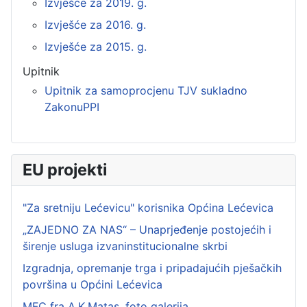
Izvješće za 2019. g.
Izvješće za 2016. g.
Izvješće za 2015. g.
Upitnik
Upitnik za samoprocjenu TJV sukladno
ZakonuPPI
EU projekti
"Za sretniju Lećevicu" korisnika Općina Lećevica
„ZAJEDNO ZA NAS“ – Unaprjeđenje postojećih i
širenje usluga izvaninstitucionalne skrbi
Izgradnja, opremanje trga i pripadajućih pješačkih
površina u Općini Lećevica
MFC fra A.K.Matas, foto galerija