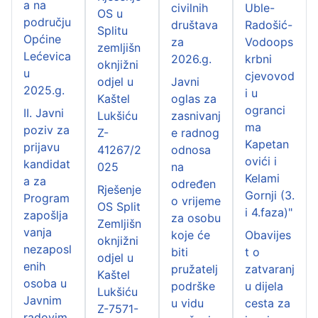
a na
civilnih
Uble-
OS u
području
društava
Radošić-
Splitu
Općine
za
Vodoops
zemljišn
Lećevica
2026.g.
krbni
oknjižni
u
cjevovod
odjel u
Javni
2025.g.
i u
Kaštel
oglas za
ogranci
II. Javni
Lukšiću
zasnivanj
ma
poziv za
Z-
e radnog
Kapetan
prijavu
41267/2
odnosa
ovići i
kandidat
025
na
Kelami
a za
određen
Rješenje
Gornji (3.
Program
o vrijeme
OS Split
i 4.faza)"
zapošlja
za osobu
Zemljišn
vanja
koje će
Obavijes
oknjižni
nezaposl
biti
t o
odjel u
enih
pružatelj
zatvaranj
Kaštel
osoba u
podrške
u dijela
Lukšiću
Javnim
u vidu
cesta za
Z-7571-
radovim