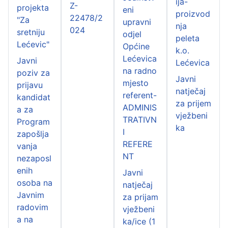
ija-
Z-
projekta
eni
proizvod
22478/2
"Za
upravni
nja
024
sretniju
odjel
peleta
Lećevic"
Općine
k.o.
Lećevica
Javni
Lećevica
na radno
poziv za
Javni
mjesto
prijavu
natječaj
referent-
kandidat
za prijem
ADMINIS
a za
vježbeni
TRATIVN
Program
ka
I
zapošlja
REFERE
vanja
NT
nezaposl
enih
Javni
osoba na
natječaj
Javnim
za prijam
radovim
vježbeni
a na
ka/ice (1