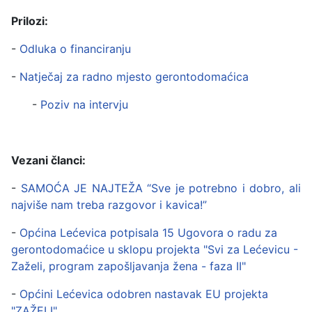
Prilozi:
-
Odluka o financiranju
-
Natječaj za radno mjesto gerontodomaćica
-
Poziv na intervju
Vezani članci:
-
SAMOĆA JE NAJTEŽA “Sve je potrebno i dobro, ali
najviše nam treba razgovor i kavica!”
-
Općina Lećevica potpisala 15 Ugovora o radu za
gerontodomaćice u sklopu projekta "Svi za Lećevicu -
Zaželi, program zapošljavanja žena - faza II"
-
Općini Lećevica odobren nastavak EU projekta
"ZAŽELI"