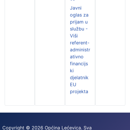
Javni
oglas za
prijam u
službu -
Viši
referent-
administr
ativno
financijs
ki
djelatnik
EU
projekta
Copyright © 2026 Općina Lećevica. Sva