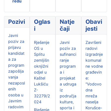
redu
Pozivi
Oglas
Natje
Obavi
i
čaji
jesti
Javni
poziv za
Rješenje
Javni
Završeni
prijavu
OS u
poziv za
radovi
kandidat
Splitu
sufinanci
izgradnje
a za
zemljišn
ranje
komunal
program
oknjižni
program
ne vodne
zapošlja
odjel u
a i
građevin
vanja
Kaštel
projekat
e:
nezaposl
Lukšiću
a udruga
"Vodovo
enih
Z-
iz
dna
osoba u
32279/2
područja
mreža
Javnim
024
kulture,
naselja
radovim
sporta i
Korušce-
Rješenje