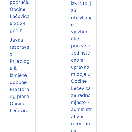
području
izvršitelj)
Općine
za
Lećevica
obavljanj
u 2024.
e
godini
vježbeni
čke
Javna
prakse u
rasprava
Jedinstv
o
enom
Prijedlog
upravno
u II.
m odjelu
Izmjene i
Općine
dopune
Lećevica
Prostorn
za radno
og plana
mjesto -
Općine
administr
Lećevica
ativni
referent/i
ca