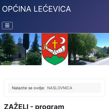
OPĆINA LEĆEVICA
Nalazite se ovdje:
NASLOVNICA
ZAŽELI - program