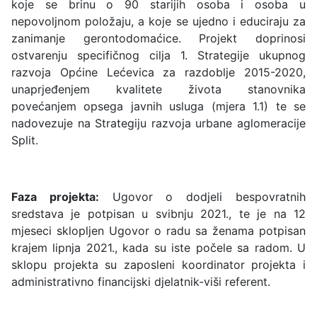
koje se brinu o 90 starijih osoba i osoba u
nepovoljnom položaju, a koje se ujedno i educiraju za
zanimanje gerontodomaćice. Projekt doprinosi
ostvarenju specifičnog cilja 1. Strategije ukupnog
razvoja Općine Lećevica za razdoblje 2015-2020,
unaprjeđenjem kvalitete života stanovnika
povećanjem opsega javnih usluga (mjera 1.1) te se
nadovezuje na Strategiju razvoja urbane aglomeracije
Split.
Faza projekta:
Ugovor o dodjeli bespovratnih
sredstava je potpisan u svibnju 2021., te je na 12
mjeseci sklopljen Ugovor o radu sa ženama potpisan
krajem lipnja 2021., kada su iste počele sa radom. U
sklopu projekta su zaposleni koordinator projekta i
administrativno financijski djelatnik-viši referent.