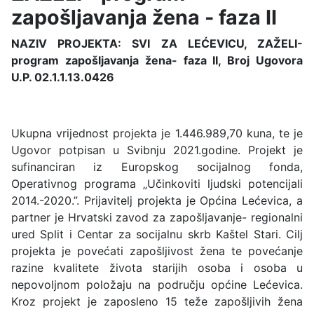
zapošljavanja žena - faza II
NAZIV PROJEKTA: SVI ZA LEĆEVICU, ZAŽELI-
program zapošljavanja žena- faza II, Broj Ugovora
U.P. 02.1.1.13.0426
Ukupna vrijednost projekta je 1.446.989,70 kuna, te je
Ugovor potpisan u Svibnju 2021.godine. Projekt je
sufinanciran iz Europskog socijalnog fonda,
Operativnog programa „Učinkoviti ljudski potencijali
2014.-2020.”. Prijavitelj projekta je Općina Lećevica, a
partner je Hrvatski zavod za zapošljavanje- regionalni
ured Split i Centar za socijalnu skrb Kaštel Stari. Cilj
projekta je povećati zapošljivost žena te povećanje
razine kvalitete života starijih osoba i osoba u
nepovoljnom položaju na području općine Lećevica.
Kroz projekt je zaposleno 15 teže zapošljivih žena