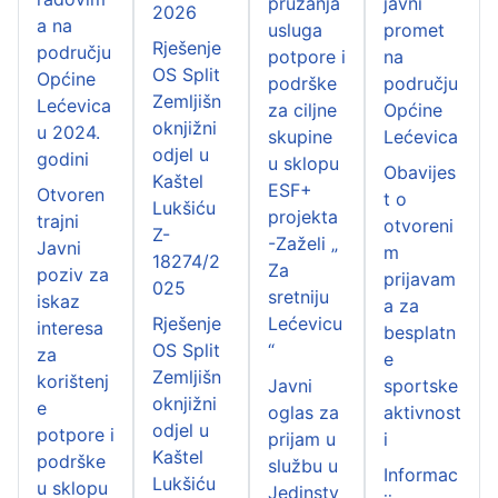
pružanja
javni
2026
a na
usluga
promet
Rješenje
području
potpore i
na
OS Split
Općine
podrške
području
Zemljišn
Lećevica
za ciljne
Općine
oknjižni
u 2024.
skupine
Lećevica
odjel u
godini
u sklopu
Obavijes
Kaštel
ESF+
Otvoren
t o
Lukšiću
projekta
trajni
otvoreni
Z-
-Zaželi „
Javni
m
18274/2
Za
poziv za
prijavam
025
sretniju
iskaz
a za
Rješenje
Lećevicu
interesa
besplatn
OS Split
“
za
e
Zemljišn
korištenj
Javni
sportske
oknjižni
e
oglas za
aktivnost
odjel u
potpore i
prijam u
i
Kaštel
podrške
službu u
Informac
Lukšiću
u sklopu
Jedinstv