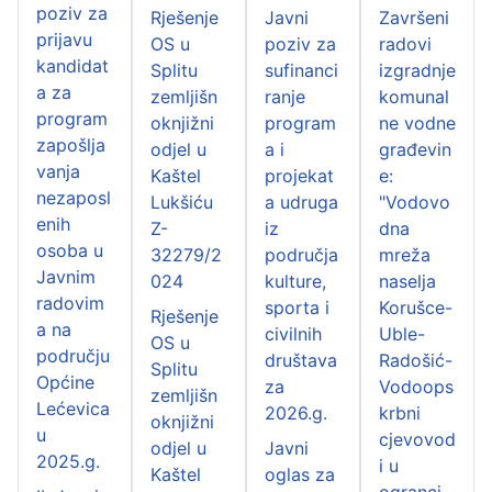
poziv za
Rješenje
Javni
Završeni
prijavu
OS u
poziv za
radovi
kandidat
Splitu
sufinanci
izgradnje
a za
zemljišn
ranje
komunal
program
oknjižni
program
ne vodne
zapošlja
odjel u
a i
građevin
vanja
Kaštel
projekat
e:
nezaposl
Lukšiću
a udruga
"Vodovo
enih
Z-
iz
dna
osoba u
32279/2
područja
mreža
Javnim
024
kulture,
naselja
radovim
sporta i
Korušce-
Rješenje
a na
civilnih
Uble-
OS u
području
društava
Radošić-
Splitu
Općine
za
Vodoops
zemljišn
Lećevica
2026.g.
krbni
oknjižni
u
cjevovod
odjel u
Javni
2025.g.
i u
Kaštel
oglas za
ogranci