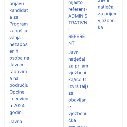
mjesto
prijavu
natječaj
referent-
kandidat
za prijem
ADMINIS
a za
vježbeni
TRATIVN
Program
ka
I
zapošlja
REFERE
vanja
NT
nezaposl
enih
Javni
osoba na
natječaj
Javnim
za prijam
radovim
vježbeni
a na
ka/ice (1
području
izvršitelj)
Općine
za
Lećevica
obavljanj
u 2024.
e
godini
vježbeni
čke
Javna
prakse u