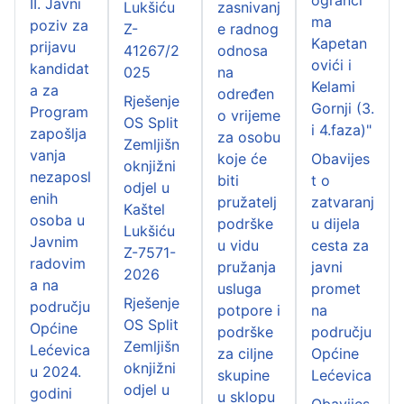
II. Javni
Lukšiću
zasnivanj
ma
poziv za
Z-
e radnog
Kapetan
prijavu
41267/2
odnosa
ovići i
kandidat
025
na
Kelami
a za
određen
Rješenje
Gornji (3.
Program
o vrijeme
OS Split
i 4.faza)"
zapošlja
za osobu
Zemljišn
vanja
koje će
Obavijes
oknjižni
nezaposl
biti
t o
odjel u
enih
pružatelj
zatvaranj
Kaštel
osoba u
podrške
u dijela
Lukšiću
Javnim
u vidu
cesta za
Z-7571-
radovim
pružanja
javni
2026
a na
usluga
promet
Rješenje
području
potpore i
na
OS Split
Općine
podrške
području
Zemljišn
Lećevica
za ciljne
Općine
oknjižni
u 2024.
skupine
Lećevica
odjel u
godini
u sklopu
Obavijes