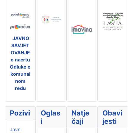
JAVNO
SAVJET
OVANJE
o nacrtu
Odluke o
komunal
nom
redu
Pozivi
Oglas
Natje
Obavi
i
čaji
jesti
Javni