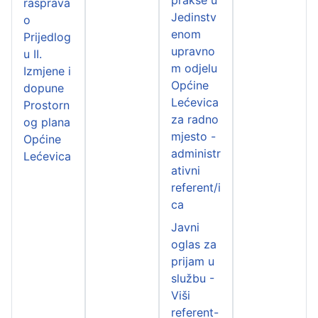
rasprava
Jedinstv
o
enom
Prijedlog
upravno
u II.
m odjelu
Izmjene i
Općine
dopune
Lećevica
Prostorn
za radno
og plana
mjesto -
Općine
administr
Lećevica
ativni
referent/i
ca
Javni
oglas za
prijam u
službu -
Viši
referent-