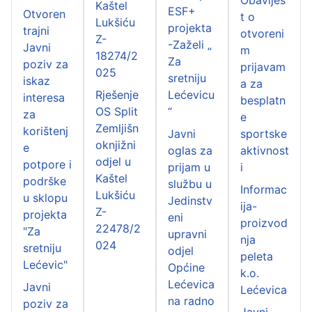
Kaštel
ESF+
Otvoren
t o
Lukšiću
projekta
trajni
otvoreni
Z-
-Zaželi „
Javni
m
18274/2
Za
poziv za
prijavam
025
sretniju
iskaz
a za
Rješenje
Lećevicu
interesa
besplatn
OS Split
“
za
e
Zemljišn
korištenj
Javni
sportske
oknjižni
e
oglas za
aktivnost
odjel u
potpore i
prijam u
i
Kaštel
podrške
službu u
Informac
Lukšiću
u sklopu
Jedinstv
ija-
Z-
projekta
eni
proizvod
22478/2
"Za
upravni
nja
024
sretniju
odjel
peleta
Lećevic"
Općine
k.o.
Lećevica
Javni
Lećevica
na radno
poziv za
Javni