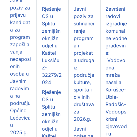
Javni
poziv za
Rješenje
Javni
Završeni
prijavu
OS u
poziv za
radovi
kandidat
Splitu
sufinanci
izgradnje
a za
zemljišn
ranje
komunal
program
oknjižni
program
ne vodne
zapošlja
odjel u
a i
građevin
vanja
Kaštel
projekat
e:
nezaposl
Lukšiću
a udruga
"Vodovo
enih
Z-
iz
dna
osoba u
32279/2
područja
mreža
Javnim
024
kulture,
naselja
radovim
sporta i
Korušce-
Rješenje
a na
civilnih
Uble-
OS u
području
društava
Radošić-
Splitu
Općine
za
Vodoops
zemljišn
Lećevica
2026.g.
krbni
oknjižni
u
cjevovod
odjel u
Javni
2025.g.
i u
Kaštel
oglas za