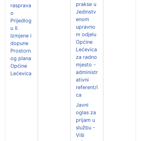
prakse u
rasprava
Jedinstv
o
enom
Prijedlog
upravno
u II.
m odjelu
Izmjene i
Općine
dopune
Lećevica
Prostorn
za radno
og plana
mjesto -
Općine
administr
Lećevica
ativni
referent/i
ca
Javni
oglas za
prijam u
službu -
Viši