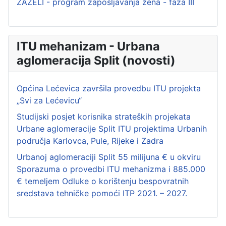
ZAŽELI - program zapošljavanja žena - faza III
ITU mehanizam - Urbana
aglomeracija Split (novosti)
Općina Lećevica završila provedbu ITU projekta
„Svi za Lećevicu“
Studijski posjet korisnika strateških projekata
Urbane aglomeracije Split ITU projektima Urbanih
područja Karlovca, Pule, Rijeke i Zadra
Urbanoj aglomeraciji Split 55 milijuna € u okviru
Sporazuma o provedbi ITU mehanizma i 885.000
€ temeljem Odluke o korištenju bespovratnih
sredstava tehničke pomoći ITP 2021. – 2027.