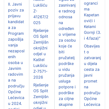
ogranci
II. Javni
Lukšiću
zasnivanj
ma
poziv za
Z-
e radnog
Kapetan
prijavu
41267/2
odnosa
ovići i
kandidat
025
na
Kelami
a za
određen
Rješenje
Gornji (3.
Program
o vrijeme
OS Split
i 4.faza)"
zapošlja
za osobu
Zemljišn
vanja
koje će
Obavijes
oknjižni
nezaposl
biti
t o
odjel u
enih
pružatelj
zatvaranj
Kaštel
osoba u
podrške
u dijela
Lukšiću
Javnim
u vidu
cesta za
Z-7571-
radovim
pružanja
javni
2026
a na
usluga
promet
Rješenje
području
potpore i
na
OS Split
Općine
podrške
području
Zemljišn
Lećevica
za ciljne
Općine
oknjižni
u 2024.
skupine
Lećevica
odjel u