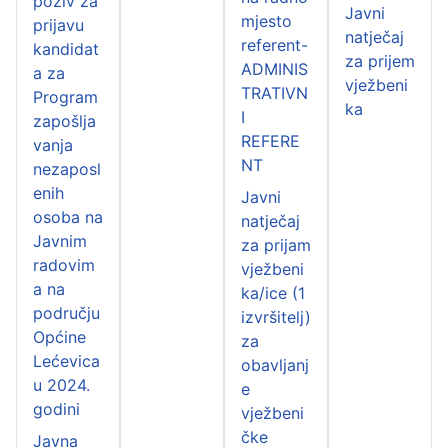
poziv za
Javni
mjesto
prijavu
natječaj
referent-
kandidat
za prijem
ADMINIS
a za
vježbeni
TRATIVN
Program
ka
I
zapošlja
REFERE
vanja
NT
nezaposl
enih
Javni
osoba na
natječaj
Javnim
za prijam
radovim
vježbeni
a na
ka/ice (1
području
izvršitelj)
Općine
za
Lećevica
obavljanj
u 2024.
e
godini
vježbeni
čke
Javna