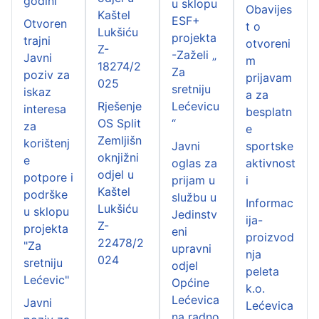
godini
u sklopu
Obavijes
Kaštel
ESF+
Otvoren
t o
Lukšiću
projekta
trajni
otvoreni
Z-
-Zaželi „
Javni
m
18274/2
Za
poziv za
prijavam
025
sretniju
iskaz
a za
Rješenje
Lećevicu
interesa
besplatn
OS Split
“
za
e
Zemljišn
korištenj
Javni
sportske
oknjižni
e
oglas za
aktivnost
odjel u
potpore i
prijam u
i
Kaštel
podrške
službu u
Informac
Lukšiću
u sklopu
Jedinstv
ija-
Z-
projekta
eni
proizvod
22478/2
"Za
upravni
nja
024
sretniju
odjel
peleta
Lećevic"
Općine
k.o.
Lećevica
Javni
Lećevica
na radno