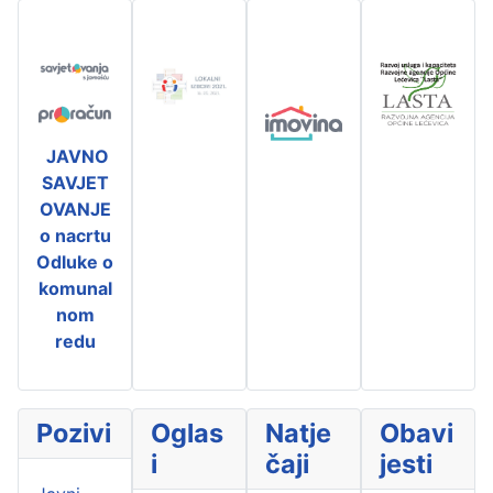
JAVNO
SAVJET
OVANJE
o nacrtu
Odluke o
komunal
nom
redu
Pozivi
Oglas
Natje
Obavi
i
čaji
jesti