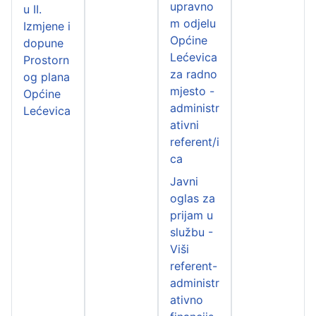
upravno
u II.
m odjelu
Izmjene i
Općine
dopune
Lećevica
Prostorn
za radno
og plana
mjesto -
Općine
administr
Lećevica
ativni
referent/i
ca
Javni
oglas za
prijam u
službu -
Viši
referent-
administr
ativno