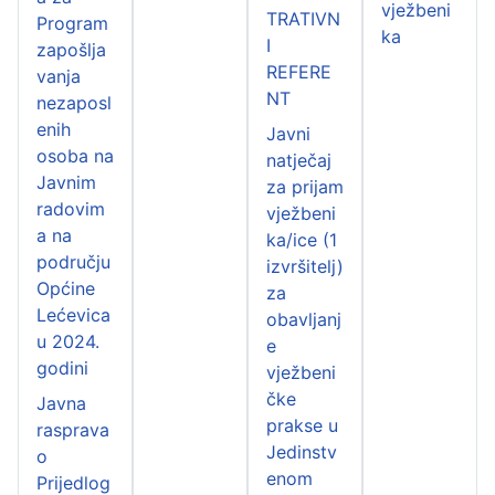
vježbeni
TRATIVN
Program
ka
I
zapošlja
REFERE
vanja
NT
nezaposl
enih
Javni
osoba na
natječaj
Javnim
za prijam
radovim
vježbeni
a na
ka/ice (1
području
izvršitelj)
Općine
za
Lećevica
obavljanj
u 2024.
e
godini
vježbeni
čke
Javna
prakse u
rasprava
Jedinstv
o
enom
Prijedlog