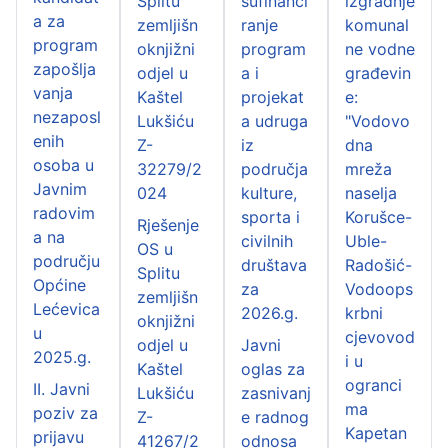
Splitu
sufinanci
izgradnje
a za
zemljišn
ranje
komunal
program
oknjižni
program
ne vodne
zapošlja
odjel u
a i
građevin
vanja
Kaštel
projekat
e:
nezaposl
Lukšiću
a udruga
"Vodovo
enih
Z-
iz
dna
osoba u
32279/2
područja
mreža
Javnim
024
kulture,
naselja
radovim
sporta i
Korušce-
Rješenje
a na
civilnih
Uble-
OS u
području
društava
Radošić-
Splitu
Općine
za
Vodoops
zemljišn
Lećevica
2026.g.
krbni
oknjižni
u
cjevovod
odjel u
Javni
2025.g.
i u
Kaštel
oglas za
ogranci
II. Javni
Lukšiću
zasnivanj
ma
poziv za
Z-
e radnog
Kapetan
prijavu
41267/2
odnosa