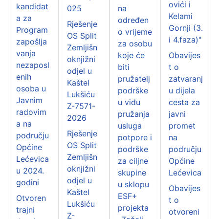
ovići i
kandidat
025
na
Kelami
a za
određen
Rješenje
Gornji (3.
Program
o vrijeme
OS Split
i 4.faza)"
zapošlja
za osobu
Zemljišn
vanja
koje će
Obavijes
oknjižni
nezaposl
biti
t o
odjel u
enih
pružatelj
zatvaranj
Kaštel
osoba u
podrške
u dijela
Lukšiću
Javnim
u vidu
cesta za
Z-7571-
radovim
pružanja
javni
2026
a na
usluga
promet
Rješenje
području
potpore i
na
OS Split
Općine
podrške
području
Zemljišn
Lećevica
za ciljne
Općine
oknjižni
u 2024.
skupine
Lećevica
odjel u
godini
u sklopu
Obavijes
Kaštel
ESF+
Otvoren
t o
Lukšiću
projekta
trajni
otvoreni
Z-