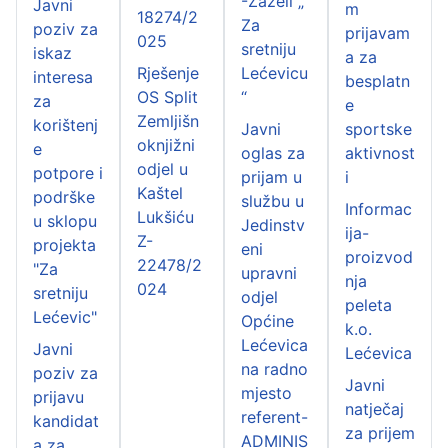
-Zaželi „
Javni
m
18274/2
Za
poziv za
prijavam
025
sretniju
iskaz
a za
Rješenje
Lećevicu
interesa
besplatn
OS Split
“
za
e
Zemljišn
korištenj
Javni
sportske
oknjižni
e
oglas za
aktivnost
odjel u
potpore i
prijam u
i
Kaštel
podrške
službu u
Informac
Lukšiću
u sklopu
Jedinstv
ija-
Z-
projekta
eni
proizvod
22478/2
"Za
upravni
nja
024
sretniju
odjel
peleta
Lećevic"
Općine
k.o.
Lećevica
Javni
Lećevica
na radno
poziv za
Javni
mjesto
prijavu
natječaj
referent-
kandidat
za prijem
ADMINIS
a za