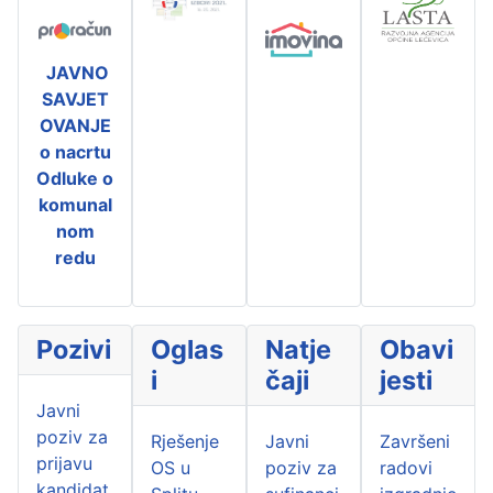
JAVNO
SAVJET
OVANJE
o nacrtu
Odluke o
komunal
nom
redu
Pozivi
Oglas
Natje
Obavi
i
čaji
jesti
Javni
poziv za
Rješenje
Javni
Završeni
prijavu
OS u
poziv za
radovi
kandidat